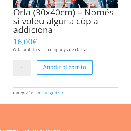
Orla (30x40cm) – Només
si voleu alguna còpia
addicional
16,00
€
Orla amb tots els companys de classe
Orla
Añadir al carrito
(30x40cm)
-
Només
si
Categoría:
Sin categorizar
voleu
alguna
còpia
addicional
cantidad
Copyright – AFA Escola Can Roca 2020