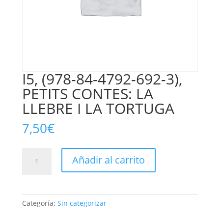
I5, (978-84-4792-692-3),
PETITS CONTES: LA
LLEBRE I LA TORTUGA
7,50
€
I5,
Añadir al carrito
(978-
84-
4792-
692-
Categoría:
Sin categorizar
3),