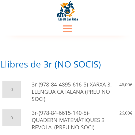
Llibres de 3r (NO SOCIS)
3r-
3r-(978-84-4895-616-5)-XARXA 3.
46,00
€
(978-
LLENGUA CATALANA (PREU NO
84-
SOCI)
4895-
616-
3r-
3r-(978-84-6615-140-5)-
26,00
€
5)-
(978-
QUADERN MATEMÀTIQUES 3
XARXA
84-
REVOLA, (PREU NO SOCI)
3.
6615-