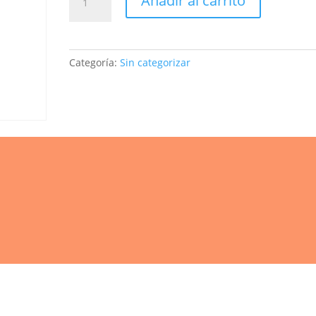
Añadir al carrito
(978-
84-
4793-
032-
Categoría:
Sin categorizar
6),
PETITS
CONTES:
EL
SECRET
DE
LA
CASTANYERA,
(PREU
NO
SOCI)
cantidad