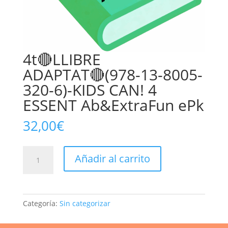
4t🔴LLIBRE
ADAPTAT🔴(978-13-8005-
320-6)-KIDS CAN! 4
ESSENT Ab&ExtraFun ePk
32,00
€
4t🔴LLIBRE
Añadir al carrito
ADAPTAT🔴(978-
13-
8005-
320-
Categoría:
Sin categorizar
6)-
KIDS